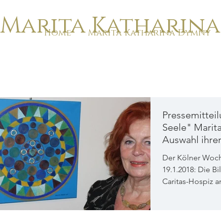
Marita Katharin
Home
Marita Katharina Dymny
Pressemitteil
Seele" Marit
Auswahl ihrer
Der Kölner Woch
19.1.2018: Die Bi
Caritas-Hospiz a
sind, vers