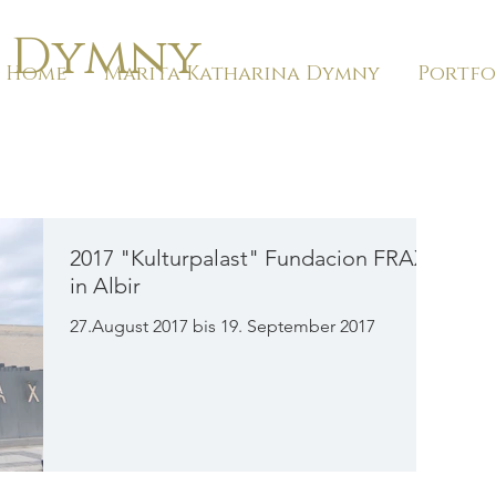
a Dymny
Home
Marita Katharina Dymny
Portfo
2017 "Kulturpalast" Fundacion FRAX
in Albir
27.August 2017 bis 19. September 2017